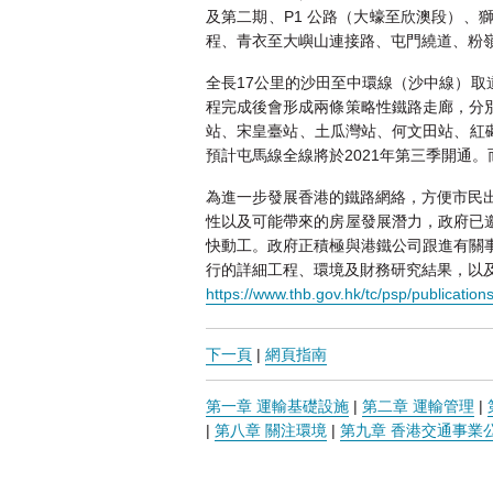
及第二期、P1 公路（大蠔至欣澳段）
程、青衣至大嶼山連接路、屯門繞道、粉
全長17公里的沙田至中環線（沙中線）
程完成後會形成兩條策略性鐵路走廊，分
站、宋皇臺站、土瓜灣站、何文田站、紅磡
預計屯馬線全線將於2021年第三季開通。
為進一步發展香港的鐵路網絡，方便市民出
性以及可能帶來的房屋發展潛力，政府已
快動工。政府正積極與港鐵公司跟進有關
行的詳細工程、環境及財務研究結果，以及
https://www.thb.gov.hk/tc/psp/publication
下一頁
|
網頁指南
第一章 運輸基礎設施
|
第二章 運輸管理
|
|
第八章 關注環境
|
第九章 香港交通事業