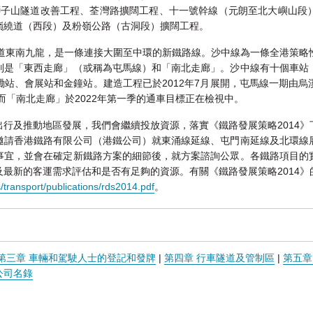
、獅子山隧道改善工程、荃灣路擴闊工程、十一號幹線（元朗至北大嶼山段
嶺繞道（西段）及粉嶺公路（古洞段）擴闊工程。
取道東南九龍，是一條連接大圍至中環的新鐵路線。沙中線為一條全港策略
別是「東西走廊」（或稱為屯馬線）和「南北走廊」。沙中線有十個車站
站、會展站和金鐘站。建造工程已於2012年7月展開，屯馬線一期由烏溪沙
而「南北走廊」於2022年第一季的通車目標正在檢視中。
行及推動地區發展，我們會繼續投放資源，落實《鐵路發展策略2014
邀請香港鐵路有限公司（港鐵公司）就東涌線延線、屯門南延線及北環線
事宜，並會在確定新鐵路方案的細節後，就方案諮詢公眾。各鐵路項目的
最新的客運需求評估和是否有足夠的資源。有關《鐵路發展策略2014
s/transport/publications/rds2014.pdf
。
第三章 車輛和駕駛人士的登記和發牌
|
第四章 行車隧道及管制區
|
第五章
公司名錄