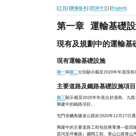
[
主頁
] [
圖像版本
] [
简体中文
] [
English
]
第一章
運輸基礎設
現有及規劃中的運輸基
現有運輸基礎設施
圖一
與
圖二
分別顯示截至2020年年底現
主要道路及鐵路基礎設施項目
圖三
顯示截至2020年年底位於港島、
興建中的鐵路項目。
屯門赤鱲角隧道公路於2020年12月27日
興建中的主要道路工程包括將軍澳—藍田
原河至坪輋路）擴闊工程、青山公路青山