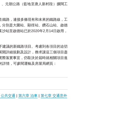
）、元朗公路（藍地至唐人新村段）擴闊工
性鐵路，連接多條現有和未來的鐵路線，工
，分別是大圍站、顯徑站、鑽石山站、啟德
站至啟德站已於2020年2月14日啟用，
》下建議的新鐵路項目。考慮到各項目的迫切
展開詳細規劃及設計，務求讓這三個項目盡
實際落實事宜，仍取決於屆時就相關項目進
》的詳情，可參閱運輸及房屋局網頁：
 公共交通
|
第六章 泊車
|
第七章 交通意外