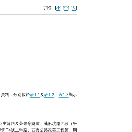
字體：[
小
] [
中
] [
大
]
的資料，分別載於
表1.1
及
表1.2
。
表1.3
顯示
2主幹路及茶果嶺隧道、蓮麻坑路西段（平
田T4號主幹路、西貢公路改善工程第一期