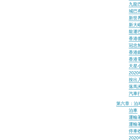
九龍
城巴
新世
新大嶼
龍運
香港
冠忠
香港
香港
天星
202
按出
落馬
汽車
第六章：泊
泊車
運輸
運輸
停車
20