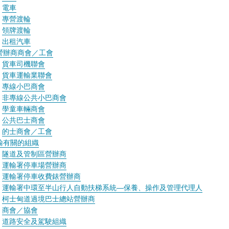
電車
專營渡輪
領牌渡輪
出租汽車
營辦商商會／工會
貨車司機聯會
貨車運輸業聯會
專線小巴商會
非專線公共小巴商會
學童車輛商會
公共巴士商會
的士商會／工會
輸有關的組織
隧道及管制區營辦商
運輸署停車場營辦商
運輸署停車收費錶營辦商
運輸署中環至半山行人自動扶梯系統—保養、操作及管理代理人
柯士甸道過境巴士總站營辦商
商會／協會
道路安全及駕駛組織