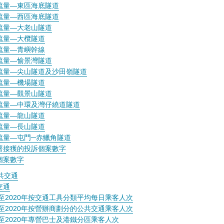
流量—東區海底隧道
流量—西區海底隧道
流量—大老山隧道
流量—大欖隧道
流量—青嶼幹線
流量—愉景灣隧道
流量—尖山隧道及沙田嶺隧道
流量—機場隧道
流量—觀景山隧道
流量—中環及灣仔繞道隧道
流量—龍山隧道
流量—長山隧道
流量—屯門─赤鱲角隧道
署接獲的投訴個案數字
個案數字
共交通
交通
11至2020年按交通工具分類平均每日乘客人次
11至2020年按營辦商劃分的公共交通乘客人次
1至2020年專營巴士及港鐵分區乘客人次