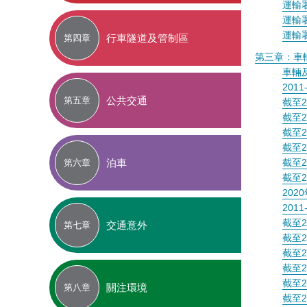
運輸
運輸
運輸
行車隧道及管制區
第四章
第三章：車
車輛
201
公共交通
第五章
截至
截至
截至
截至
泊車
截至
第六章
截至
20
201
截至
交通意外
第七章
截至
截至
截至
截至
關注環境
第八章
截至