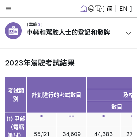
[
简
|
EN
]
[
简
|
EN
]
ANNUAL
[ 章節
3
]
車輛和駕駛人士的登記和發牌
TRANSPORT
DIGEST
運
輸
資
2023年駕駛考試結果
料
年
報
2024
考試類
計劃進行的考試數目
及格
別
運
數目
輸
*
**
*
**
(1)
甲部
基
1
（電腦
礎
55,121
34,609
44,383
27,1
設
筆試）