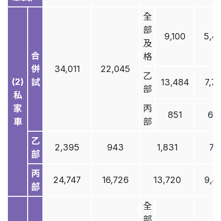
施
全
部
運
9,100
5,4
及
輸
2
合
格
管
併
34,011
22,045
理
乙
(2)
試
13,484
7,7
部
私
車
家
丙
輛
851
64
車
部
和
駕
乙
駛
2,395
943
1,831
71
部
人
3
士
丙
24,747
16,726
13,720
9,4
的
部
登
全
記
和
部