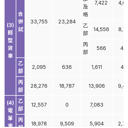
7,422
4,6
發
及
牌
合
格
併
33,755
23,284
(3)
乙
行
試
14,556
8,7
輕
部
車
型
隧
丙
貨
566
46
道
部
4
車
及
管
乙
2,095
636
1,611
47
制
部
區
丙
28,276
18,787
13,906
9,4
部
公
共
乙
(4)
5
12,557
0
7,083
0
交
部
電
通
單
丙
18,978
9,509
5,904
2,7
車
部