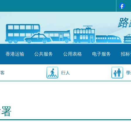
香港运输
公共服务
公用表格
电子服务
招标
乘客
行人
學
输署