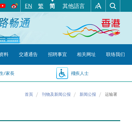
EN
繁
简
其他語言
资料
交通通告
招聘事宜
相关网址
联络我们
生/家長
殘疾人士
首頁
刊物及新闻公报
新闻公报
运输署