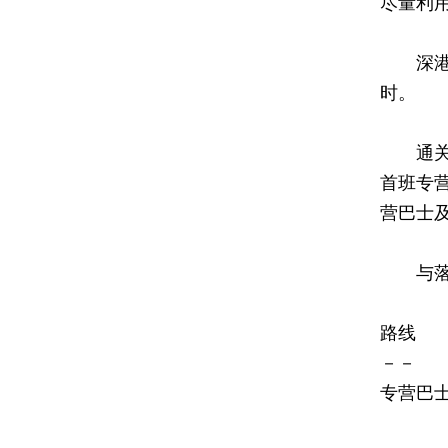
尽量利
深港双
时。
通关初
首班专
营巴士
与落马
路
－
专营
公