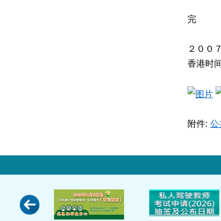
完
２００
香港时
附件:
公