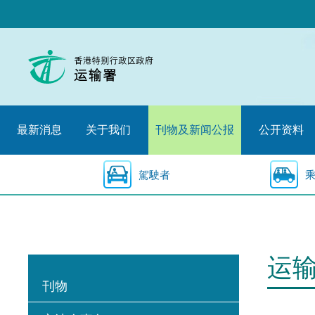
跳
至
内
容
的
开
始
最新消息
关于我们
刊物及新闻公报
公开资料
駕駛者
运
刊物