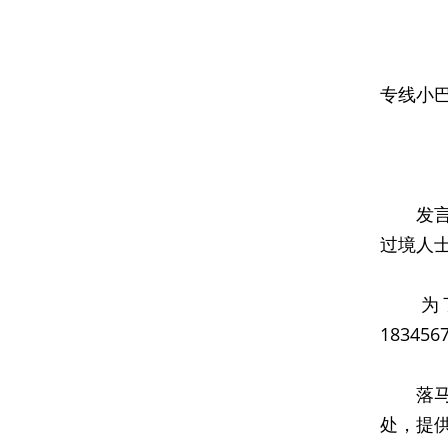
落
公
专线
-
公
发言人
过境人
为了使
1834
落马洲
处，提