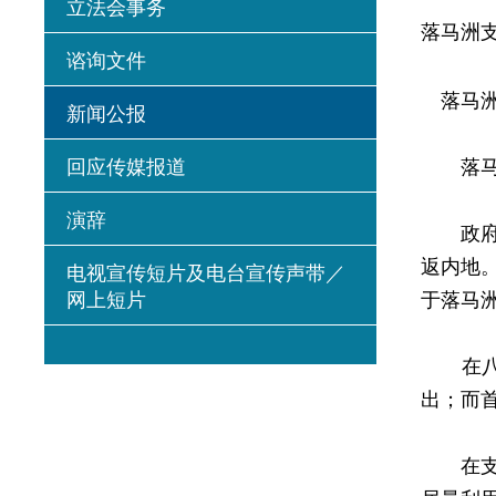
立法会事务
落马洲
谘询文件
落马洲
新闻公报
回应传媒报道
落马洲
演辞
政府发
返内地
电视宣传短片及电台宣传声带／
网上短片
于落马
在八月
出；而
在支线