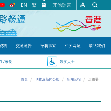
EN
繁
简
其他語言
资料
交通通告
招聘事宜
相关网址
联络我们
生/家長
殘疾人士
首頁
刊物及新闻公报
新闻公报
运输署