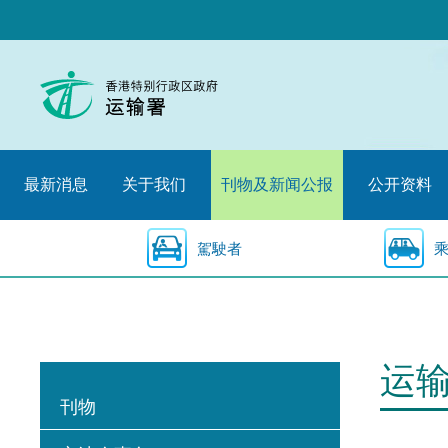
跳
至
内
容
的
开
始
最新消息
关于我们
刊物及新闻公报
公开资料
駕駛者
运
刊物