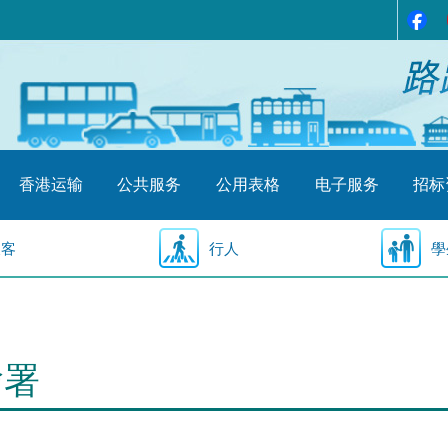
香港运输
公共服务
公用表格
电子服务
招标
乘客
行人
學
输署