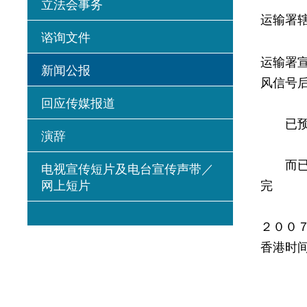
立法会事务
运输署
谘询文件
运输署
新闻公报
风信号
回应传媒报道
已预约
演辞
而已预
电视宣传短片及电台宣传声带／
网上短片
完
２００
香港时