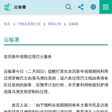
跳
至
内
容
首頁
刊物及新闻公报
新闻公报
运输署
的
开
始
运输署
农历新年假期过境巴士服务
运输署今日（二月四日）提醒打算在农历新年假期期间利用
过境穿梭巴士由落马洲往皇岗，或六条过境巴士线由香港各
区往皇岗的旅客，应预早计划行程，并尽量利用铁路到罗湖
或落马洲支线管制站过境。
发言人说：「由于预料在假期期间将有大量市民及访港
旅客经落马洲管制站或深圳湾口岸过境，乘客请在上午较后