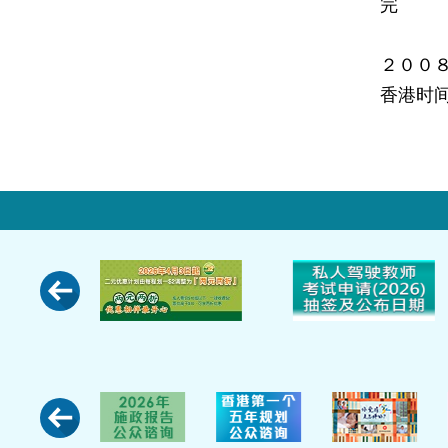
完
２００
香港时