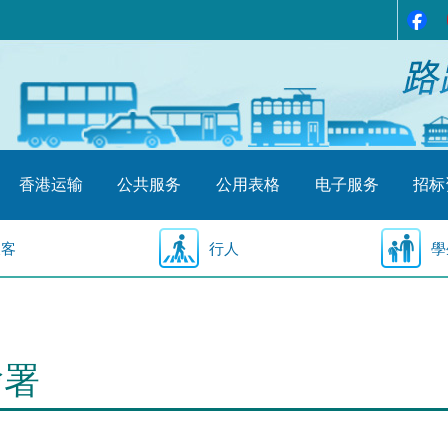
香港运输
公共服务
公用表格
电子服务
招标
乘客
行人
學
输署