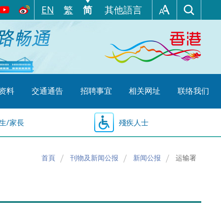
EN
繁
简
其他語言
资料
交通通告
招聘事宜
相关网址
联络我们
生/家長
殘疾人士
首頁
刊物及新闻公报
新闻公报
运输署