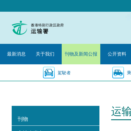
跳
至
内
容
的
开
始
最新消息
关于我们
刊物及新闻公报
公开资料
駕駛者
运
刊物