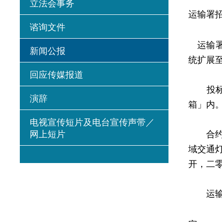
立法会事务
运输署
谘询文件
运输署今
新闻公报
统扩展
回应传媒报道
投标书
演辞
箱」内
电视宣传短片及电台宣传声带／
网上短片
合约包
域交通
开，二
运输署