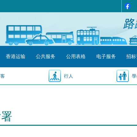
香港运输
公共服务
公用表格
电子服务
招标
乘客
行人
學
输署