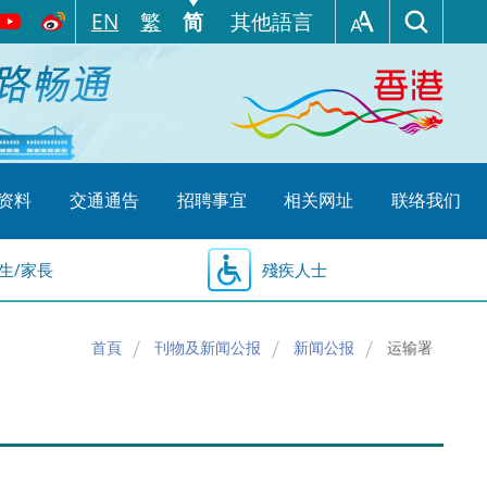
EN
繁
简
其他語言
资料
交通通告
招聘事宜
相关网址
联络我们
生/家長
殘疾人士
首頁
刊物及新闻公报
新闻公报
运输署