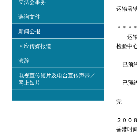
立法会事务
运输署
谘询文件
＊＊＊
新闻公报
运输署
回应传媒报道
检验中
演辞
已预约
电视宣传短片及电台宣传声带／
网上短片
已预约
完
２００
香港时