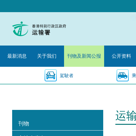
跳
至
内
容
的
开
始
最新消息
关于我们
刊物及新闻公报
公开资料
駕駛者
运
刊物