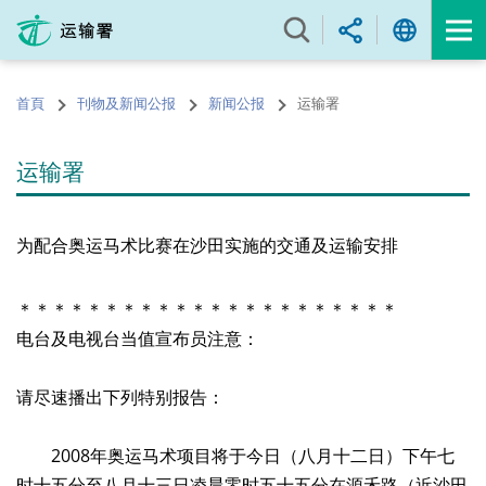
跳
至
内
容
首頁
刊物及新闻公报
新闻公报
运输署
的
开
始
运输署
为配合奥运马术比赛在沙田实施的交通及运输安排
＊＊＊＊＊＊＊＊＊＊＊＊＊＊＊＊＊＊＊＊＊＊
电台及电视台当值宣布员注意：
请尽速播出下列特别报告：
2008年奥运马术项目将于今日（八月十二日）下午七
时十五分至八月十三日凌晨零时五十五分在源禾路（近沙田