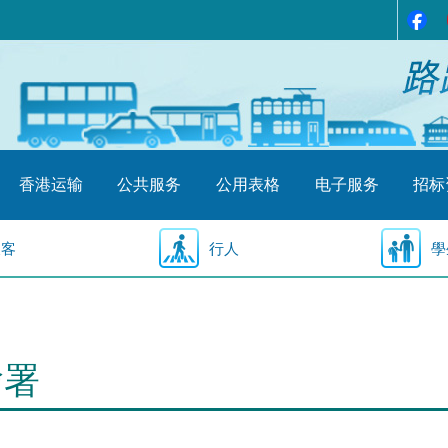
香港运输
公共服务
公用表格
电子服务
招标
乘客
行人
學
输署