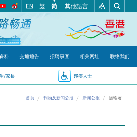
EN
繁
简
其他語言
资料
交通通告
招聘事宜
相关网址
联络我们
生/家長
殘疾人士
首頁
刊物及新闻公报
新闻公报
运输署