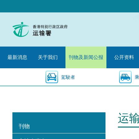
跳
至
内
容
的
开
始
最新消息
关于我们
刊物及新闻公报
公开资料
駕駛者
运
刊物