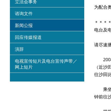
立法会事务
为配合
谘询文件
＊＊＊
新闻公报
电台及
回应传媒报道
请尽速
演辞
200
电视宣传短片及电台宣传声带／
网上短片
（近沙
往沙田
乘坐的
钟前往