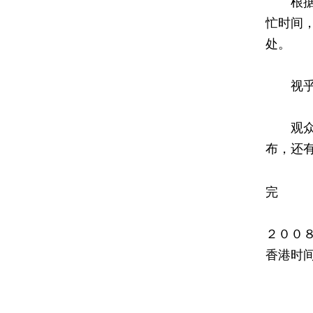
根据过
忙时间
处。
视乎当
观众和
布，还
完
２００
香港时