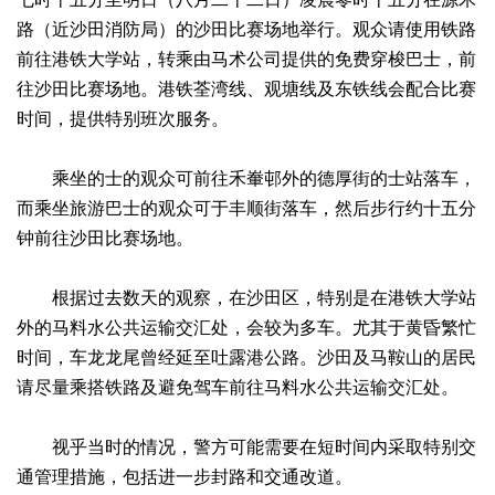
路（近沙田消防局）的沙田比赛场地举行。观众请使用铁路
前往港铁大学站，转乘由马术公司提供的免费穿梭巴士，前
往沙田比赛场地。港铁荃湾线、观塘线及东铁线会配合比赛
时间，提供特别班次服务。
乘坐的士的观众可前往禾輋邨外的德厚街的士站落车，
而乘坐旅游巴士的观众可于丰顺街落车，然后步行约十五分
钟前往沙田比赛场地。
根据过去数天的观察，在沙田区，特别是在港铁大学站
外的马料水公共运输交汇处，会较为多车。尤其于黄昏繁忙
时间，车龙龙尾曾经延至吐露港公路。沙田及马鞍山的居民
请尽量乘搭铁路及避免驾车前往马料水公共运输交汇处。
视乎当时的情况，警方可能需要在短时间内采取特别交
通管理措施，包括进一步封路和交通改道。