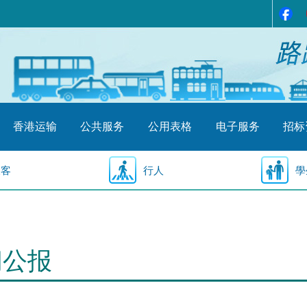
香港运输
公共服务
公用表格
电子服务
招标
乘客
行人
學
闻公报