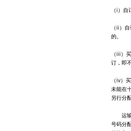
（i）
（ii
的。
（ii
订，即
（iv
未能在
另行分
运输署
号码分