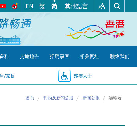
EN
繁
简
其他語言
资料
交通通告
招聘事宜
相关网址
联络我们
生/家長
殘疾人士
首頁
刊物及新闻公报
新闻公报
运输署