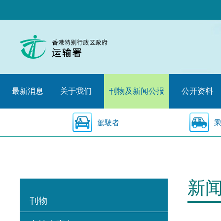
跳
至
内
容
的
开
始
最新消息
关于我们
刊物及新闻公报
公开资料
駕駛者
新
刊物