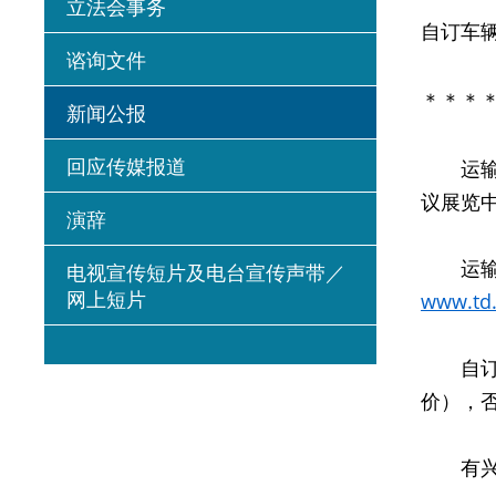
立法会事务
自订车
谘询文件
＊＊＊
新闻公报
回应传媒报道
运输署
议展览中
演辞
运输署
电视宣传短片及电台宣传声带／
网上短片
www.td.
自订车
价），
有兴趣