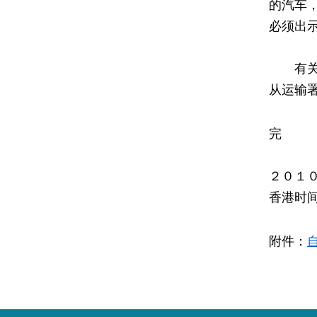
的汽车
必须出
有关拍
从运输
完
２０１
香港时
附件：