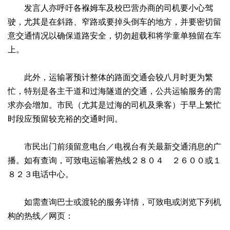
发言人亦呼吁各褓姆车及校巴营办商的司机要小心驾
驶，尤其是在斜路、窄路或要掉头倒车的地方，并要密切留
意交通情况以确保道路安全，切勿超载和将学童单独留在车
上。
此外，运输署预计整体的路面交通会较八月时更为繁
忙，特别是各主干道和过海隧道的交通，公共运输服务的需
求亦会增加。市民（尤其是过海的司机及乘客）于早上繁忙
时段应预留较充裕的交通时间。
市民出门前须留意电台／电视台有关最新交通消息的广
播。如有查询，可致电运输署热线２８０４ ２６００或１
８２３电话中心。
如需查询巴士或渡轮的服务详情，可致电或浏览下列机
构的热线／网页：