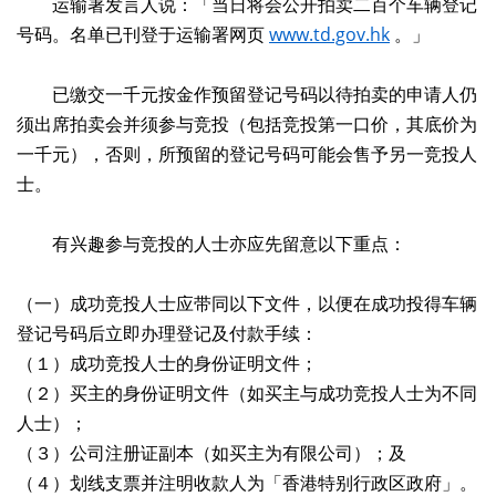
运输署发言人说：「当日将会公开拍卖二百个车辆登记
号码。名单已刊登于运输署网页
www.td.gov.hk
。」
已缴交一千元按金作预留登记号码以待拍卖的申请人仍
须出席拍卖会并须参与竞投（包括竞投第一口价，其底价为
一千元），否则，所预留的登记号码可能会售予另一竞投人
士。
有兴趣参与竞投的人士亦应先留意以下重点：
（一）成功竞投人士应带同以下文件，以便在成功投得车辆
登记号码后立即办理登记及付款手续：
（１）成功竞投人士的身份证明文件；
（２）买主的身份证明文件（如买主与成功竞投人士为不同
人士）；
（３）公司注册证副本（如买主为有限公司）；及
（４）划线支票并注明收款人为「香港特别行政区政府」。