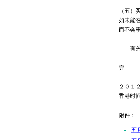
（五）
如未能
而不会
有关其
完
２０１
香港时
附件
五