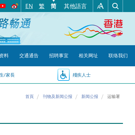
EN
繁
简
其他語言
资料
交通通告
招聘事宜
相关网址
联络我们
生/家長
殘疾人士
首頁
刊物及新闻公报
新闻公报
运输署