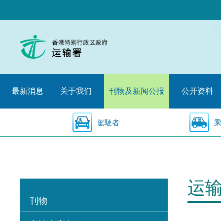
跳
至
内
容
的
开
始
最新消息
关于我们
刊物及新闻公报
公开资料
駕駛者
运
刊物