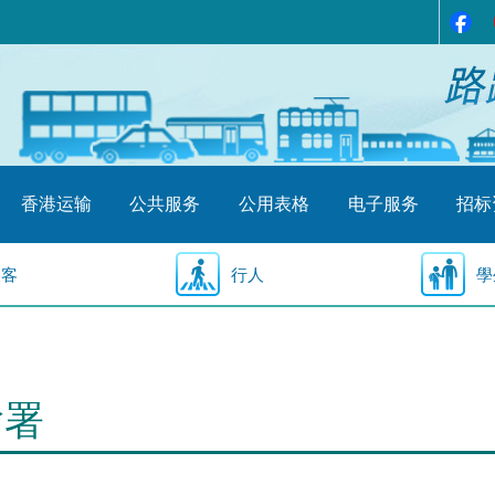
香港运输
公共服务
公用表格
电子服务
招标
乘客
行人
學
输署