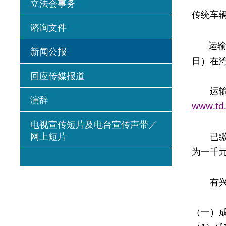
立法会事务
传统车
谘询文件
运输署
新闻公报
日）在湾
回应传媒报道
运输署
演辞
www.td.
电视宣传短片及电台宣传声带／
网上短片
已缴交
为一千
有兴趣
（一）