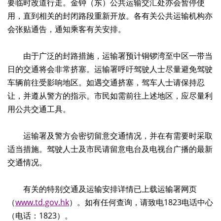
要临时改道行走。金钟（东）公共运输交汇处亦会暂停使
用，直到相关的封闭路段重新开放。各有关公共运输机构亦
会张贴通告，通知乘客有关安排。
由于广泛的封路措施，运输署预计铜锣湾至中区一带当
日的交通将会非常挤塞。运输署呼吁驾驶人士尽量避免驾驶
车辆前往受影响地区。如遇交通挤塞，驾车人士请保持忍
让，并遵从警方的指示。市民如需前往上述地区，应尽量利
用公共交通工具。
运输署及警方会密切留意交通情况，并在有需要时采取
适当措施。驾驶人士及市民请留意电台及电视台广播的最新
交通情况。
有关的特别交通及运输安排详情已上载运输署网页
（
www.td.gov.hk
）。如有任何查询，请致电1823电话中心
（电话：1823）。