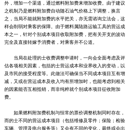
外，增加一个渠道，通过燃料附加费来增加收费。由于建议
之机制乃是燃料附加费自动随石油气价格上下调整，换言
之，当局不能就附加费的水平把关，亦无需谘询立法会，这
样会削弱对乘客的保障。由于燃料属陆路运输工具的营运成
本之一，针对个别成本项目收取附加费，把有关开支的波动
完全及直接转嫁予消费者，对乘客并不公道。
当局在处理的士收费调整申请时，一向会全面考虑及评
估各项相关因素，包括的士营运成本和业界收入的变动，以
及市民的接受程度等。此做法可确保当不同成本项目互有增
减，又或在营运成本及收入均有所增加时，也能考虑到相关
的因素能否互相抵销，而非纯粹就个别成本项目征收附加
费。
如果燃料附加费机制与恒常的票价调整机制同时存在，
而的士不同的营运成本项目（包括维修及零件；保险；检验
车辆、管理及电台服务等）又会有不同的变化，最终或会出