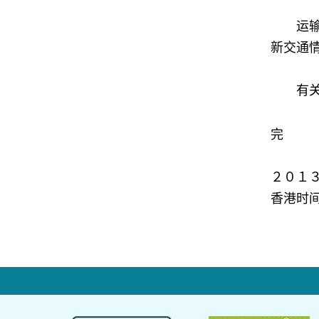
运输署
新交通
有关的
完
２０１
香港时