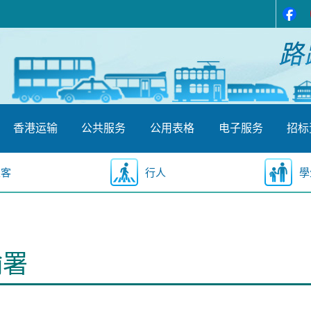
香港运输
公共服务
公用表格
电子服务
招标
乘客
行人
學
输署