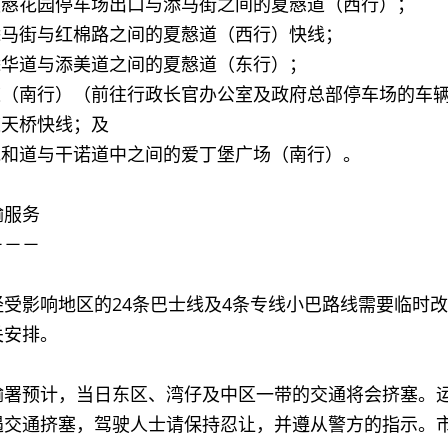
乎夏慤花园停车场出口与添马街之间的夏慤道（西行）；
乎添马街与红棉路之间的夏慤道（西行）快线；
乎添华道与添美道之间的夏慤道（东行）；
华道（南行）（前往行政长官办公室及政府总部停车场的车
道天桥快线；及
乎龙和道与干诺道中之间的爱丁堡广场（南行）。
输服务
－－－
影响地区的24条巴士线及4条专线小巴路线需要临时改
关安排。
预计，当日东区、湾仔及中区一带的交通将会挤塞。运
遇交通挤塞，驾驶人士请保持忍让，并遵从警方的指示。