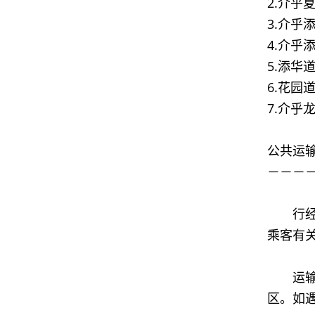
2.介
3.介
4.介
5.添
6.花园
7.介
公共运
－－－
行经受
乘客有
运输署
区。如