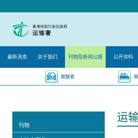
跳
至
内
容
的
开
始
最新消息
关于我们
刊物及新闻公报
公开资料
駕駛者
运
刊物