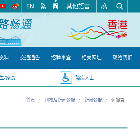
EN
繁
简
其他語言
资料
交通通告
招聘事宜
相关网址
联络我们
生/家長
殘疾人士
首頁
刊物及新闻公报
新闻公报
运输署