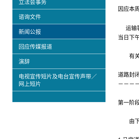
立法会事务
因应本
谘询文件
运输署
新闻公报
当日下
回应传媒报道
有关的
演辞
道路封
电视宣传短片及电台宣传声带／
网上短片
－－－
第一阶
由下午