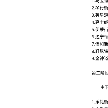
1.马宝
2.琴行
3.英皇
4.高士
5.伊荣
6.边宁
7.怡和
8.轩尼
9.金钟
第二阶
由下午
1.乐礼