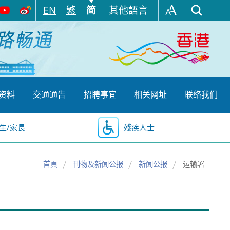
EN
繁
简
其他語言
资料
交通通告
招聘事宜
相关网址
联络我们
生/家長
殘疾人士
首頁
刊物及新闻公报
新闻公报
运输署