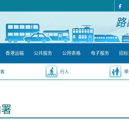
香港运输
公共服务
公用表格
电子服务
招标
乘客
行人
學
输署