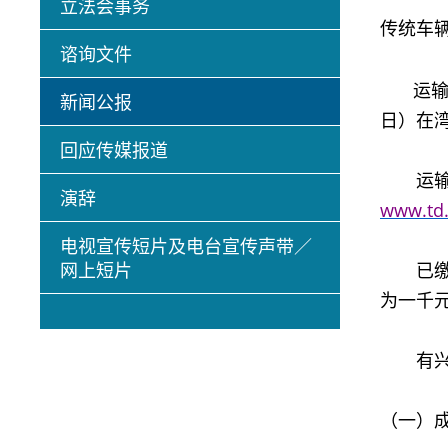
立法会事务
传统车
谘询文件
运输署
新闻公报
日）在
回应传媒报道
运输署
演辞
www.td.
电视宣传短片及电台宣传声带／
网上短片
已缴交
为一千
有兴趣
（一）