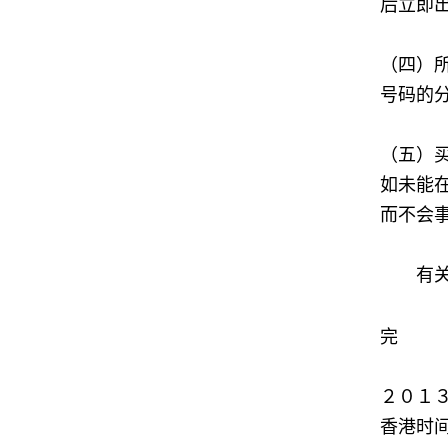
后立即
（四）
号码的
（五）
如未能
而不会
有关其
完
２０１
香港时