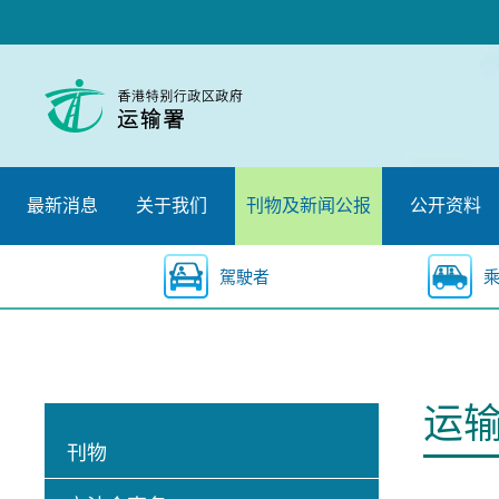
跳
至
内
容
的
开
始
最新消息
关于我们
刊物及新闻公报
公开资料
駕駛者
运
刊物