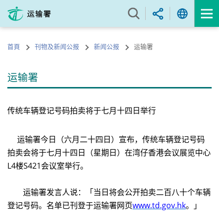
跳
至
内
容
首頁
刊物及新闻公报
新闻公报
运输署
的
开
始
运输署
传统车辆登记号码拍卖将于七月十四日举行
运输署今日（六月二十四日）宣布，传统车辆登记号码
拍卖会将于七月十四日（星期日）在湾仔香港会议展览中心
L4楼S421会议室举行。
运输署发言人说：「当日将会公开拍卖二百八十个车辆
登记号码。名单已刊登于运输署网页
www.td.gov.hk
。」