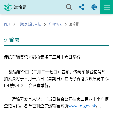
跳
至
内
容
首頁
刊物及新闻公报
新闻公报
运输署
的
开
始
运输署
传统车辆登记号码拍卖将于三月十六日举行
运输署今日（二月二十七日）宣布，传统车辆登记号码
拍卖会将于三月十六日（星期日）在湾仔香港会议展览中心
L４楼S４２１会议室举行。
运输署发言人说：「当日将会公开拍卖二百八十个车辆
登记号码。名单已刊登于运输署网页
www.td.gov.hk
。」