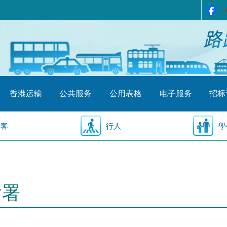
香港运输
公共服务
公用表格
电子服务
招标
乘客
行人
學
输署