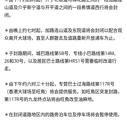
山道及介乎新宁道与开平道之间的一段希慎道西行将会封
闭。
＊由晚上约七时起，加路连山道及东院道将会封闭以配合观
众离开大球场，直至人群散去及道路重新开放通车为止。
＊于封路期间，城巴路线第5B号、专线小巴路线第14M、
26和30号，以及居民巴士路线第HR51号需要临时改道行
走。
＊由下午约六时三十分起，专营巴士过海路线第117R号
（香港大球场至旺角）将会提供服务。如旺角区突发封路，
第117R号的九龙终点站将由旺角改至油麻地。
＊在封闭道路地区内的路旁泊车位及停车场将会暂停使用。