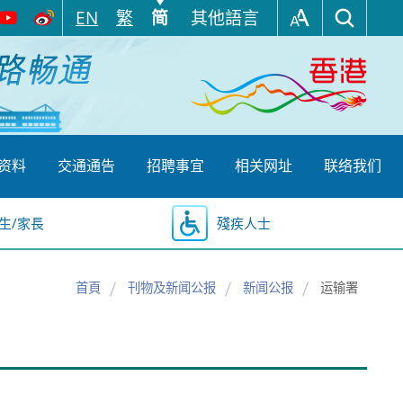
EN
繁
简
其他語言
资料
交通通告
招聘事宜
相关网址
联络我们
生/家長
殘疾人士
首頁
刊物及新闻公报
新闻公报
运输署