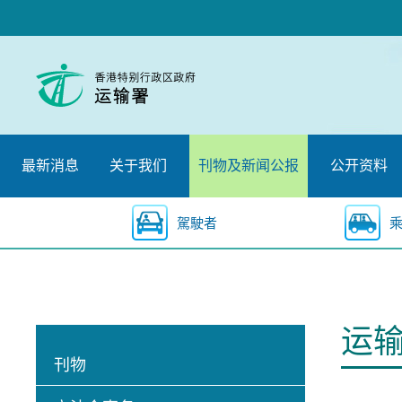
跳
至
内
容
的
开
始
最新消息
关于我们
刊物及新闻公报
公开资料
駕駛者
运
刊物