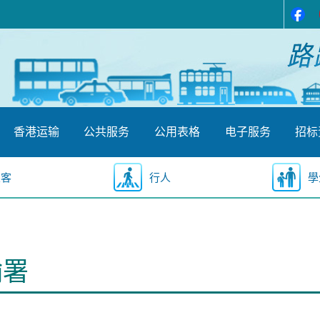
香港运输
公共服务
公用表格
电子服务
招标
乘客
行人
學
输署