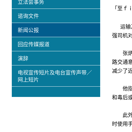
立法会事务
「至ｆ
谘询文件
运输及
新闻公报
强司机
回应传媒报道
张炳良
演辞
路交通意
减少了近
电视宣传短片及电台宣传声带／
网上短片
他指出
和毒后
此外，
时使用