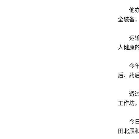
他亦提
全装备
运输署
人健康
今年的
后、药
透过活
工作坊
今日打
田北辰