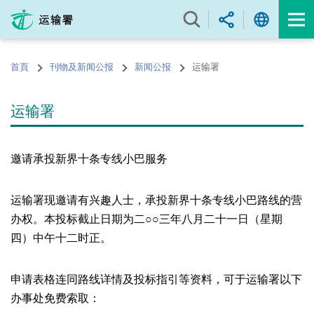
跳
至
内
容
首頁
刊物及新闻公报
新闻公报
运输署
的
开
始
运输署
邀请承投新界十条专线小巴服务
运输署现邀请有兴趣人士，承投新界十条专线小巴路线的营
办权。本投标截止日期为二○○三年八月二十一日（星期
四）中午十二时正。
申请表格连同路线详情及投标指引等资料，可于运输署以下
办事处免费索取：