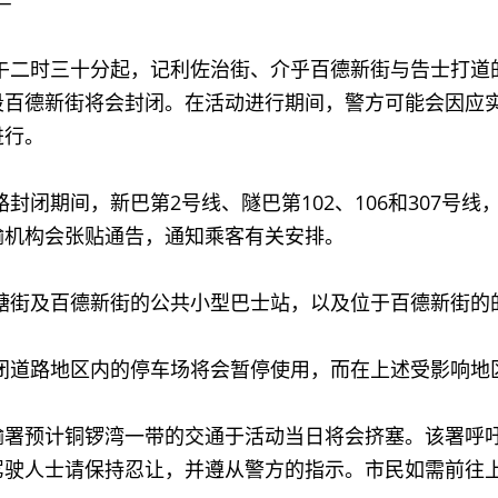
─
下午二时三十分起，记利佐治街、介乎百德新街与告士打道
段百德新街将会封闭。在活动进行期间，警方可能会因应
进行。
路封闭期间，新巴第2号线、隧巴第102、106和307号
输机构会张贴通告，通知乘客有关安排。
于糖街及百德新街的公共小型巴士站，以及位于百德新街的
封闭道路地区内的停车场将会暂停使用，而在上述受影响地
预计铜锣湾一带的交通于活动当日将会挤塞。该署呼吁
驾驶人士请保持忍让，并遵从警方的指示。市民如需前往