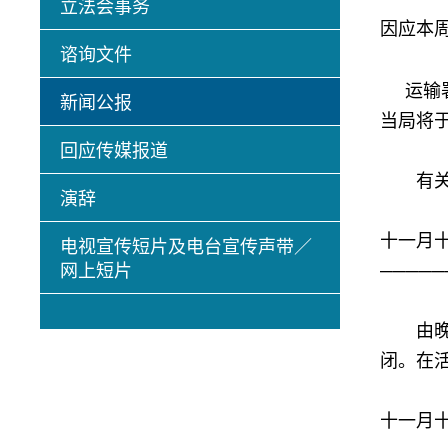
立法会事务
因应本
谘询文件
运输署
新闻公报
当局将
回应传媒报道
有关的
演辞
十一月
电视宣传短片及电台宣传声带／
网上短片
─────
由晚上
闭。在
十一月