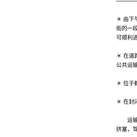
─────
＊ 由
街的一
可顺利
＊ 在道
公共运
＊ 位
＊ 在
运输署
挤塞，