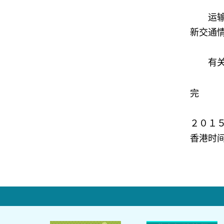
运输署
新交通
有关的
完
２０１
香港时