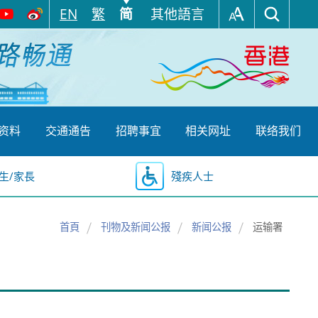
EN
繁
简
其他語言
资料
交通通告
招聘事宜
相关网址
联络我们
生/家長
殘疾人士
首頁
刊物及新闻公报
新闻公报
运输署