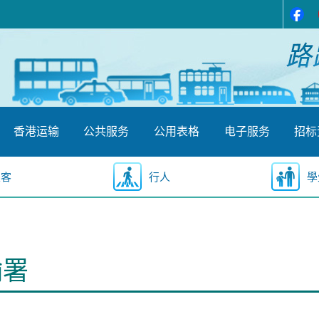
香港运输
公共服务
公用表格
电子服务
招标
乘客
行人
學
输署