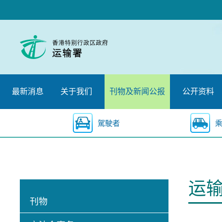
跳
至
内
容
的
开
始
最新消息
关于我们
刊物及新闻公报
公开资料
駕駛者
运
刊物