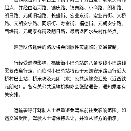
起点，并经由治河路、锦庆路、锦泰路、小商路、朗和路、
朗日路、元朗旧墟路、长盛街、宏业东街、宏业南街、大桥
路、元朗安宁路、同乐街、寿富街、福德街、元朗安宁路、
西堤街、元朗泰祥街及朗日路，最后返回水头村作终点。
巡游队伍途经的路段将会间歇性实施临时交通管制。
行经受巡游影响，福康街小巴总站的八条专线小巴路线
需要改道行走，而临时小巴总站将设于元朗安乐路西行近大
桥村巴士站、桥乐坊及元朗（东）公共运输交汇处（近西铁
元朗站）。各有关公共运输机构亦会张贴通告，通知乘客有
关安排。
运输署呼吁驾驶人士尽量避免驾车前往受影响范围。如
遇交通受阻，驾驶人士请保持忍让，并遵从警方的指示。