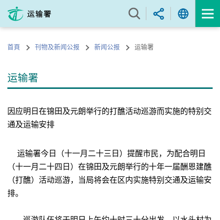
跳
至
内
容
首頁
刊物及新闻公报
新闻公报
运输署
的
开
始
运输署
因应明日在锦田及元朗举行的打醮活动巡游而实施的特别交
通及运输安排
运输署今日（十一月二十三日）提醒市民，为配合明日
（十一月二十四日）在锦田及元朗举行的十年一届酬恩建醮
（打醮）活动巡游，当局将会在区内实施特别交通及运输安
排。
巡游队伍将于明日上午约十时三十分出发，以水头村为