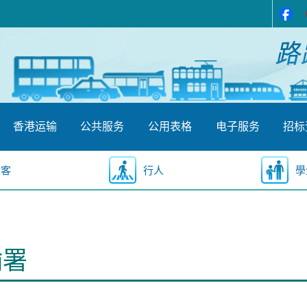
香港运输
公共服务
公用表格
电子服务
招标
乘客
行人
學
输署