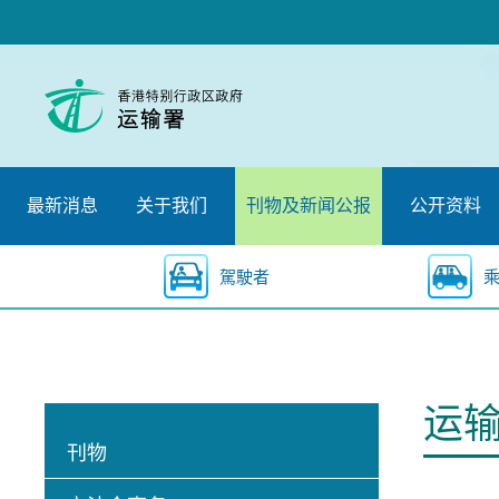
跳
至
内
容
的
开
始
最新消息
关于我们
刊物及新闻公报
公开资料
駕駛者
运
刊物