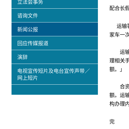
立法会事务
配合长
谘询文件
运输署
新闻公报
家车一
回应传媒报道
运输署
演辞
理相关
额。」
电视宣传短片及电台宣传声带／
网上短片
合资格
额。运
构办理
完