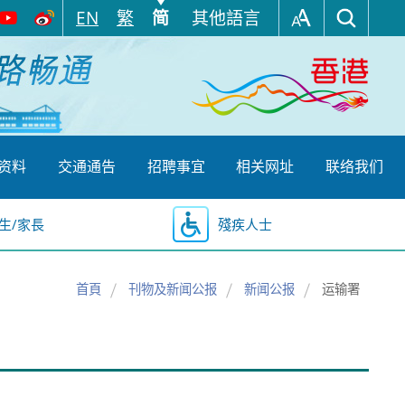
EN
繁
简
其他語言
资料
交通通告
招聘事宜
相关网址
联络我们
生/家長
殘疾人士
首頁
刊物及新闻公报
新闻公报
运输署