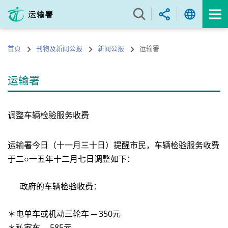
跳
至
内
容
首頁
刊物及新闻公报
新闻公报
运输署
的
开
始
运输署
调整车辆检验服务收费
运输署今日（十一月三十日）提醒市民，车辆检验服务收费
于二○一五年十二月七日调整如下：
政府的车辆检验收费：
＊电单车或机动三轮车 ─ 350元
＊私家车 ─ 585元