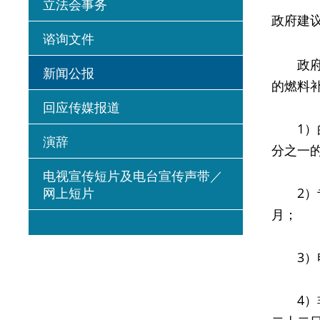
立法会事务
政府建
谘询文件
政府今
新闻公报
的燃料
回应传媒报道
1）的
演辞
分之一
电视宣传短片及电台宣传声带／
网上短片
2）专
月；
3）电
4）非