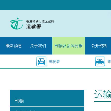
跳
至
内
容
的
开
始
最新消息
关于我们
刊物及新闻公报
公开资料
驾驶者
运
刊物