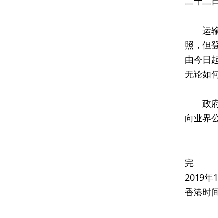
二十二
运输署
照，但
由今日
无论如
政府计
向业界
完
2019
香港时间