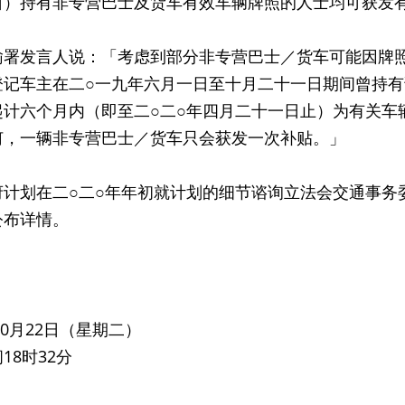
日）持有非专营巴士及货车有效车辆牌照的人士均可获发
发言人说：「考虑到部分非专营巴士／货车可能因牌照
登记车主在二○一九年六月一日至十月二十一日期间曾持
起计六个月内（即至二○二○年四月二十一日止）为有关车
何，一辆非专营巴士／货车只会获发一次补贴。」
划在二○二○年年初就计划的细节谘询立法会交通事务
公布详情。
年10月22日（星期二）
18时32分