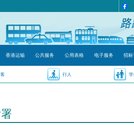
香港运输
公共服务
公用表格
电子服务
招标
乘客
行人
学
输署