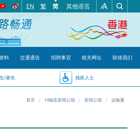
EN
繁
简
其他语言
资料
交通通告
招聘事宜
相关网址
联络我们
生/家长
残疾人士
首页
刊物及新闻公报
新闻公报
运输署