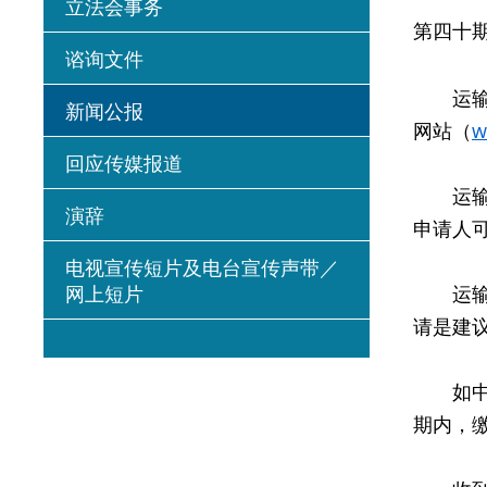
立法会事务
第四十
谘询文件
运输署
新闻公报
网站（
w
回应传媒报道
运输署
演辞
申请人
电视宣传短片及电台宣传声带／
网上短片
运输署
请是建
如中籤
期内，