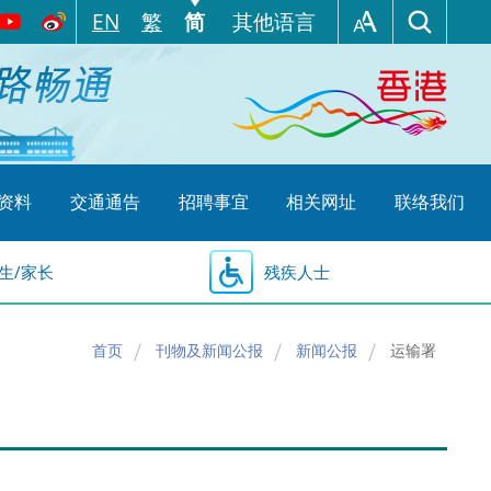
EN
繁
简
其他语言
资料
交通通告
招聘事宜
相关网址
联络我们
生/家长
残疾人士
首页
刊物及新闻公报
新闻公报
运输署