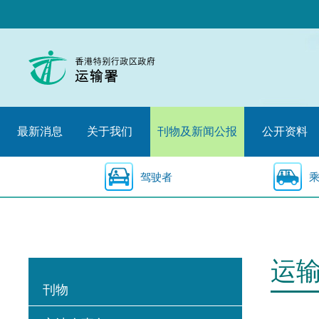
跳
至
内
容
的
开
始
最新消息
关于我们
刊物及新闻公报
公开资料
驾驶者
运
刊物