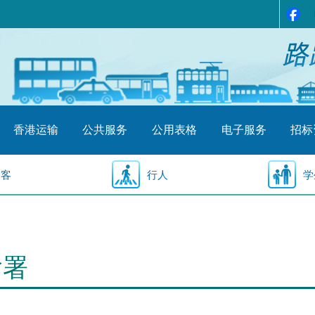
香港运输
公共服务
公用表格
电子服务
招标
乘客
行人
学
输署