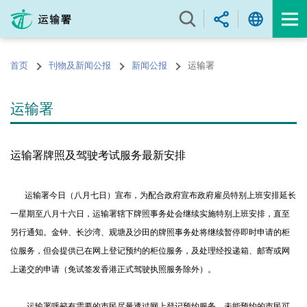
跳
至
内
容
首页
刊物及新闻公报
新闻公报
运输署
的
开
始
运输署
运输署牌照及驾驶考试服务最新安排
运输署今日（八月七日）宣布，为配合政府宣布政府雇员特别上班安排延长
一星期至八月十六日，运输署辖下牌照事务处会继续实施特别上班安排，直至
另行通知。金钟、长沙湾、观塘及沙田的牌照事务处将继续暂停即时申请的柜
位服务，但会提供已在网上登记预约的柜位服务，及处理经投递箱、邮寄或网
上递交的申请（免试签发香港正式驾驶执照服务除外）。
运输署呼籲有需要的市民尽量透过网上登记预约服务。未能预约的市民可