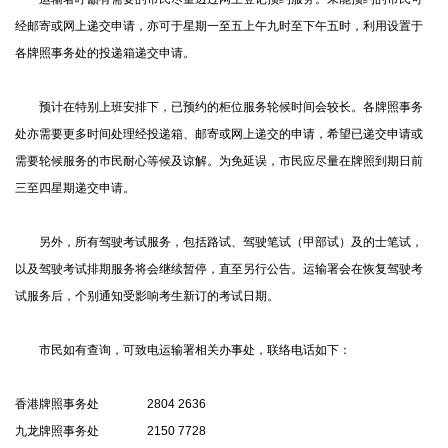
经邮寄或网上递交申请，亦可于星期一至五上午九时至下午五时，利用设置于
各牌照事务处的投递箱递交申请。
预计在特别上班安排下，已预约的柜位服务轮候时间会较长。各牌照事务
处亦需要更多时间处理经投递箱、邮寄或网上递交的申请，希望已递交申请或
需要轮候服务的巿民耐心等候及谅解。为免延误，市民应尽量在牌照到期日前
三至四星期递交申请。
另外，所有驾驶考试服务，包括路试、驾驶笔试（甲部试）及的士笔试，
以及驾驶考试排期服务将会继续暂停，直至另行公告。运输署会在恢复驾驶考
试服务后，个别通知受影响考生新订的考试日期。
市民如有查询，可致电运输署相关办事处，联络电话如下：
香港牌照事务处 2804 2636
九龙牌照事务处 2150 7728