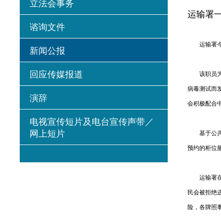
立法会事务
运输署一
谘询文件
运输署今日
新闻公报
回应传媒报道
该职员为一
病毒测试而
演辞
会积极配合
电视宣传短片及电台宣传声带／
网上短片
基于公共卫
预约的柜位
运输署在疫
民会被拒绝
险，各牌照