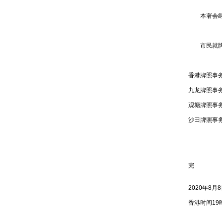
本署会继续
市民就牌照
‪‪香港牌照事务处
‪‪九龙牌照事务处
‪‪观塘牌照事务处
‪‪沙田牌照事务处
完
2020年8
香港时间19