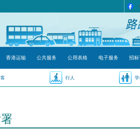
香港运输
公共服务
公用表格
电子服务
招标
乘客
行人
学
输署