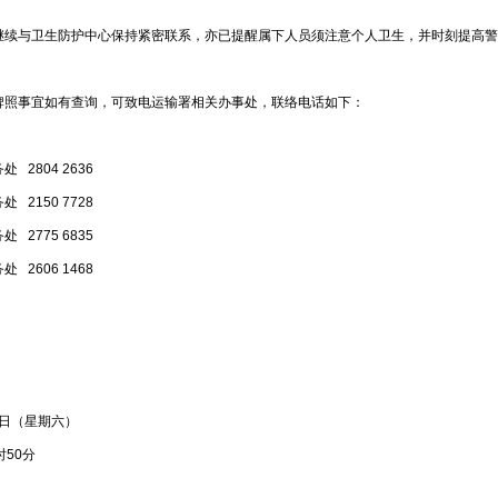
与卫生防护中心保持紧密联系，亦已提醒属下人员须注意个人卫生，并时刻提高警
事宜如有查询，可致电运输署相关办事处，联络电话如下：
‬ 2804 2636‬
‬ 2150 7728‬
‬ 2775 6835‬
‬ 2606 1468‬
月8日（星期六）
时50分