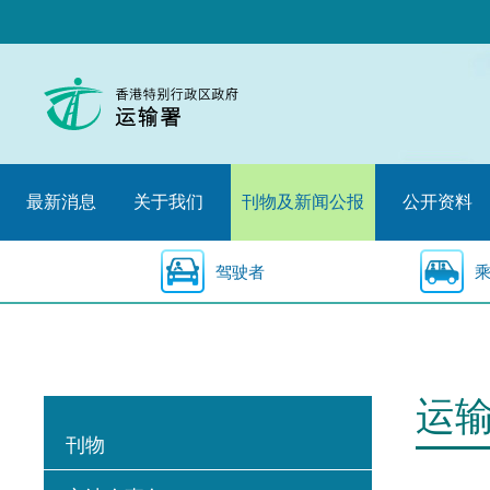
跳
至
内
容
的
开
始
最新消息
关于我们
刊物及新闻公报
公开资料
驾驶者
运
刊物