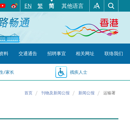
EN
繁
简
其他语言
资料
交通通告
招聘事宜
相关网址
联络我们
生/家长
残疾人士
首页
刊物及新闻公报
新闻公报
运输署