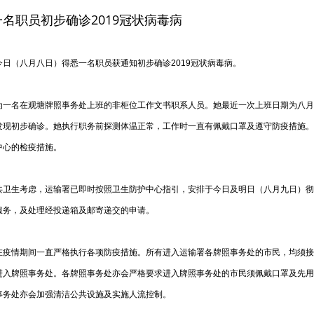
名职员初步确诊2019冠状病毒病
（八月八日）得悉一名职员获通知初步确诊2019冠状病毒病。
名在观塘牌照事务处上班的非柜位工作文书职系人员。她最近一次上班日期为八月
发现初步确诊。她执行职务前探测体温正常，工作时一直有佩戴口罩及遵守防疫措施。
中心的检疫措施。
生考虑，运输署已即时按照卫生防护中心指引，安排于今日及明日（八月九日）彻
服务，及处理经投递箱及邮寄递交的申请。
情期间一直严格执行各项防疫措施。所有进入运输署各牌照事务处的市民，均须接受由
进入牌照事务处。各牌照事务处亦会严格要求进入牌照事务处的市民须佩戴口罩及先用
事务处亦会加强清洁公共设施及实施人流控制。