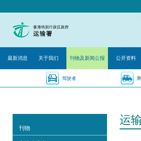
跳
至
内
容
的
开
始
最新消息
关于我们
刊物及新闻公报
公开资料
驾驶者
运
刊物