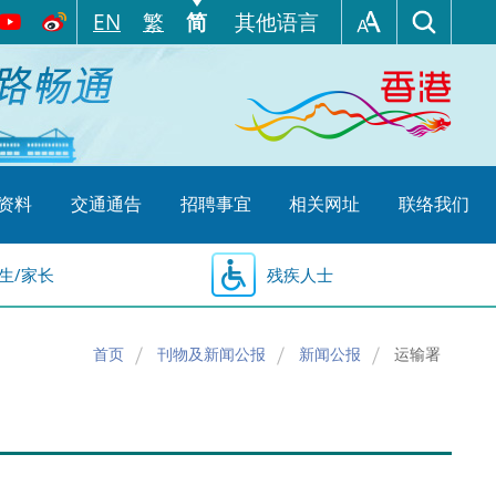
EN
繁
简
其他语言
资料
交通通告
招聘事宜
相关网址
联络我们
生/家长
残疾人士
首页
刊物及新闻公报
新闻公报
运输署