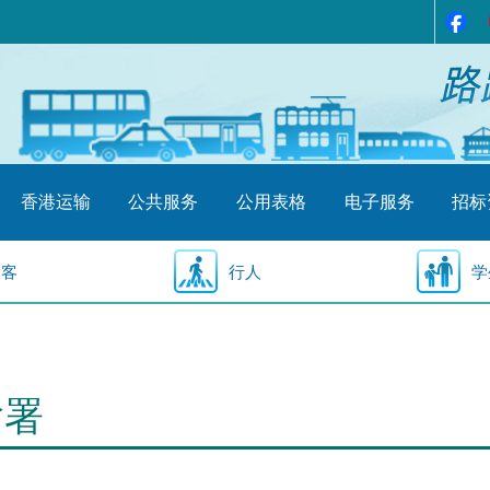
香港运输
公共服务
公用表格
电子服务
招标
乘客
行人
学
输署