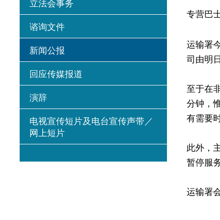
立法会事务
专营巴
谘询文件
运输署
新闻公报
司由明
回应传媒报道
至于在
演辞
分钟，
有需要
电视宣传短片及电台宣传声带／
网上短片
此外，
暂停服
运输署