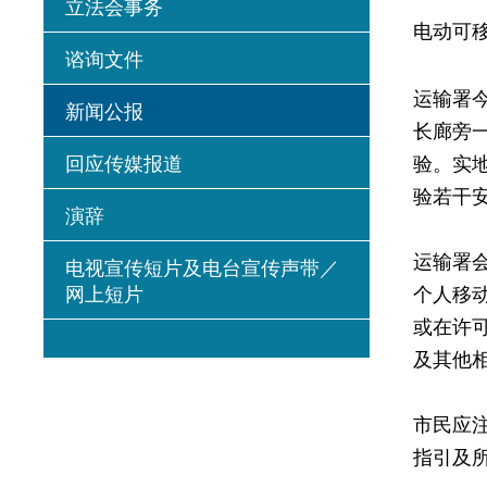
立法会事务
电动可
谘询文件
运输署
新闻公报
长廊旁
回应传媒报道
验。实
验若干
演辞
运输署
电视宣传短片及电台宣传声带／
网上短片
个人移
或在许
及其他
市民应
指引及