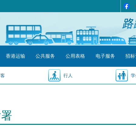
香港运输
公共服务
公用表格
电子服务
招标
乘客
行人
学
输署