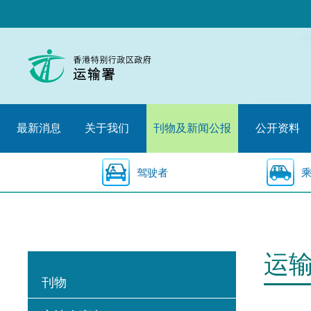
跳
至
内
容
的
开
始
最新消息
关于我们
刊物及新闻公报
公开资料
驾驶者
运
刊物