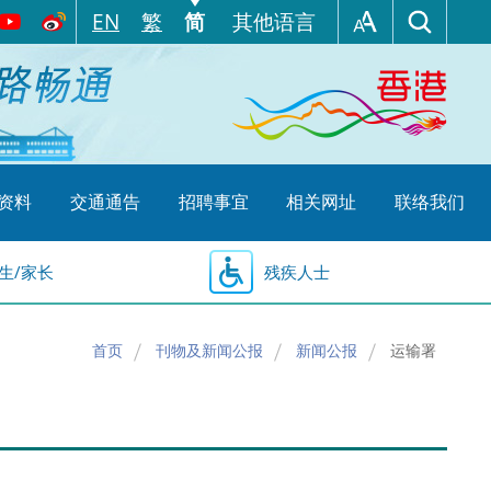
EN
繁
简
其他语言
资料
交通通告
招聘事宜
相关网址
联络我们
生/家长
残疾人士
首页
刊物及新闻公报
新闻公报
运输署