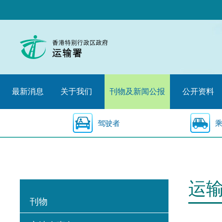
跳
至
内
容
的
开
始
最新消息
关于我们
刊物及新闻公报
公开资料
驾驶者
运
刊物