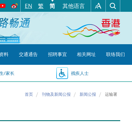
EN
繁
简
其他语言
资料
交通通告
招聘事宜
相关网址
联络我们
生/家长
残疾人士
首页
刊物及新闻公报
新闻公报
运输署