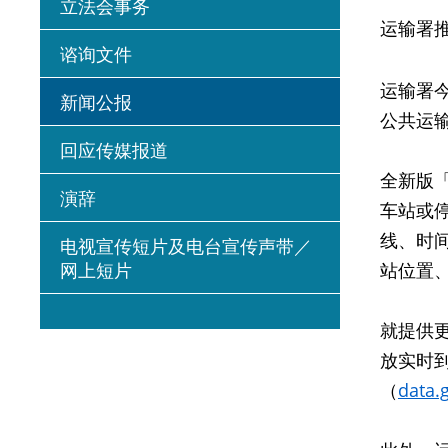
立法会事务
运输署
谘询文件
运输署
新闻公报
公共运
回应传媒报道
全新版
演辞
车站或
线、时
电视宣传短片及电台宣传声带／
网上短片
站位置
就提供
放实时
（
data.