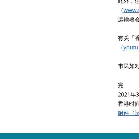
此外，
（
www.t
运输署
有关「香
（
yout
市民如对
完
2021
香港时间
附件（