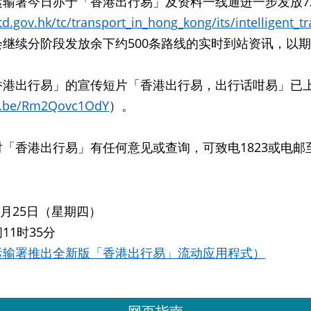
运输署今日亦于「香港出行易」及资料一线通进一步发放7
d.gov.hk/tc/transport_in_hong_kong/its/intelligent_t
会继续分阶段发放余下约500条路线的实时到站资讯，以
港出行易」的宣传短片「香港出行易，出行话咁易」已上载
u.be/Rm2Qovc1OdY
）。
「香港出行易」有任何意见或查询，可致电1823或电邮
年3月25日（星期四）
11时35分
运输署推出全新版「香港出行易」流动应用程式）