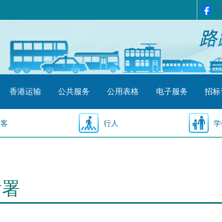
香港运输
公共服务
公用表格
电子服务
招标
乘客
行人
学
输署