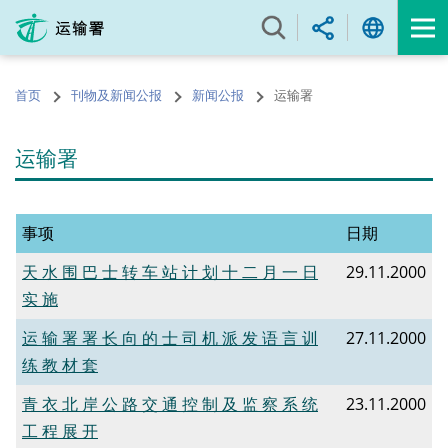
跳
至
内
容
首页
刊物及新闻公报
新闻公报
运输署
的
开
始
运输署
事项
日期
天 水 围 巴 士 转 车 站 计 划 十 二 月 一 日
29.11.2000
实 施
运 输 署 署 长 向 的 士 司 机 派 发 语 言 训
27.11.2000
练 教 材 套
青 衣 北 岸 公 路 交 通 控 制 及 监 察 系 统
23.11.2000
工 程 展 开