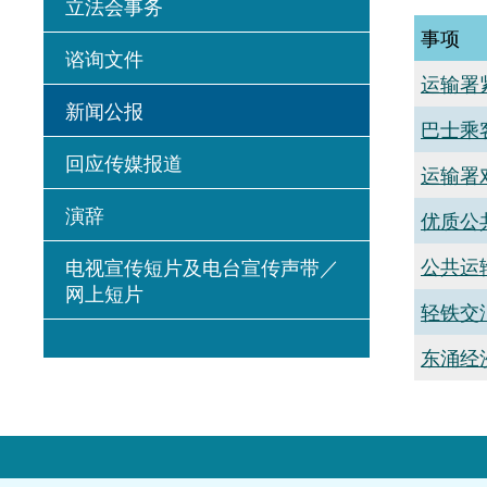
立法会事务
事项
谘询文件
运输署
新闻公报
巴士乘
回应传媒报道
运输署
演辞
优质公
公共运
电视宣传短片及电台宣传声带／
网上短片
轻铁交
东涌经