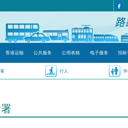
香港运输
公共服务
公用表格
电子服务
招标
乘客
行人
学
输署