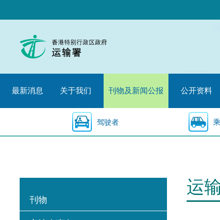
跳
至
内
容
的
开
始
最新消息
关于我们
刊物及新闻公报
公开资料
驾驶者
运
刊物