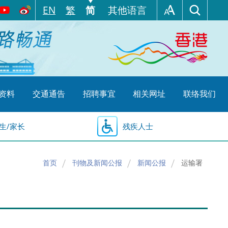
EN
繁
简
其他语言
资料
交通通告
招聘事宜
相关网址
联络我们
生/家长
残疾人士
首页
刊物及新闻公报
新闻公报
运输署