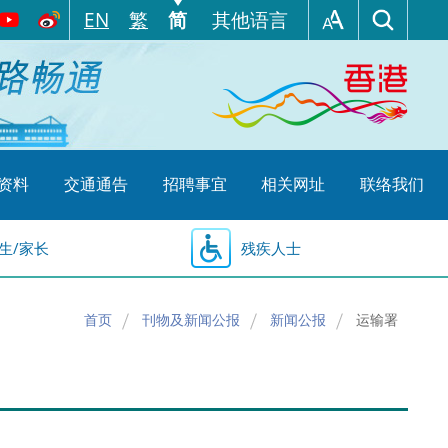
EN
繁
简
其他语言
资料
交通通告
招聘事宜
相关网址
联络我们
生/家长
残疾人士
首页
刊物及新闻公报
新闻公报
运输署