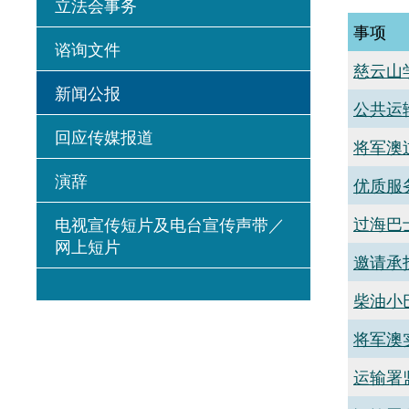
立法会事务
事项
谘询文件
慈云山
新闻公报
公共运
回应传媒报道
将军澳
演辞
优质服
过海巴
电视宣传短片及电台宣传声带／
网上短片
邀请承
柴油小
将军澳
运输署