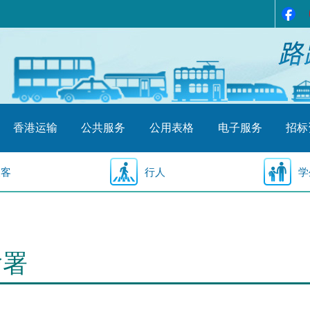
香港运输
公共服务
公用表格
电子服务
招标
乘客
行人
学
输署