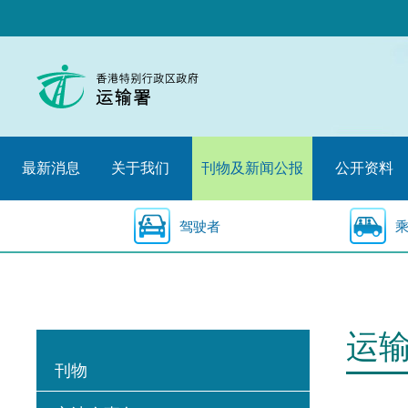
跳
至
内
容
的
开
始
最新消息
关于我们
刊物及新闻公报
公开资料
驾驶者
运
刊物