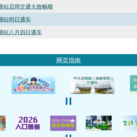
塘站启用交通大致畅顺
塘站明日通车
塘站八月四日通车
网页指南