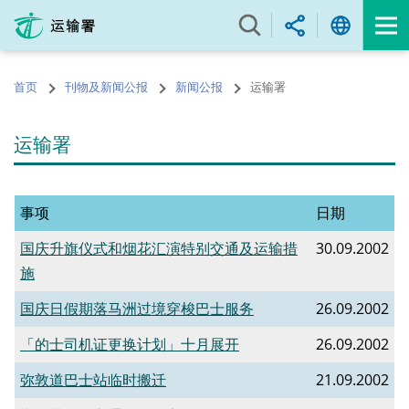
跳
至
内
容
首页
刊物及新闻公报
新闻公报
运输署
的
开
始
运输署
事项
日期
国庆升旗仪式和烟花汇演特别交通及运输措
30.09.2002
施
国庆日假期落马洲过境穿梭巴士服务
26.09.2002
「的士司机证更换计划」十月展开
26.09.2002
弥敦道巴士站临时搬迁
21.09.2002