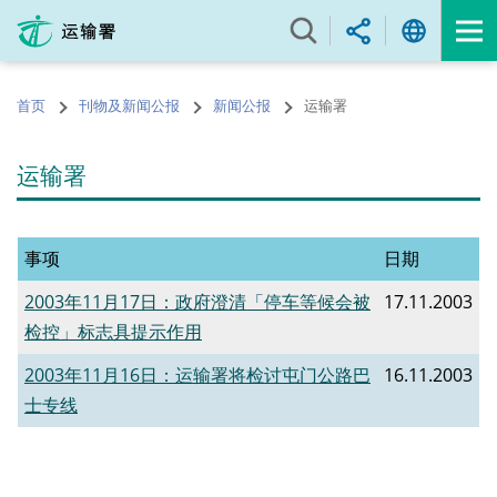
跳
至
内
容
首页
刊物及新闻公报
新闻公报
运输署
的
开
始
运输署
事项
日期
2003年11月17日：政府澄清「停车等候会被
17.11.2003
检控」标志具提示作用
2003年11月16日：运输署将检讨屯门公路巴
16.11.2003
士专线