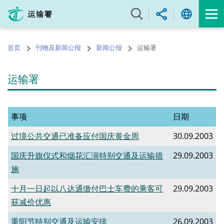
跳
至
内
容
首页
刊物及新闻公报
新闻公报
运输署
的
开
始
运输署
事项
日期
过境公共交通已准备应付国庆黄金周
30.09.2003
国庆升旗仪式和烟花汇演特别交通及运输措
29.09.2003
施
十月一日起以八达通缴付巴士车费的乘客可
29.09.2003
获减价优惠
重阳节特别交通及运输安排
26.09.2003