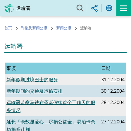
跳
至
内
容
首页
刊物及新闻公报
新闻公报
运输署
的
开
始
运输署
事项
日期
新年假期过境巴士的服务
31.12.2004
新年期间的交通及运输安排
30.12.2004
运输署监察马铁在圣诞假後首个工作天的服
28.12.2004
务情况
延长「余数显爱心、尽捐公益金」易泊卡余
27.12.2004
额捐赠计划