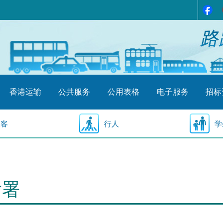
香港运输
公共服务
公用表格
电子服务
招标
乘客
行人
学
输署