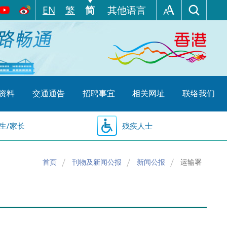
EN
繁
简
其他语言
资料
交通通告
招聘事宜
相关网址
联络我们
生/家长
残疾人士
首页
刊物及新闻公报
新闻公报
运输署