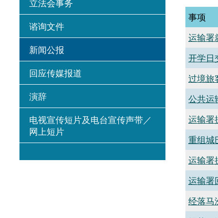
立法会事务
事项
谘询文件
运输署
新闻公报
开学日
回应传媒报道
过境旅
演辞
公共运
运输署
电视宣传短片及电台宣传声带／
网上短片
重组城
运输署
运输署
经落马