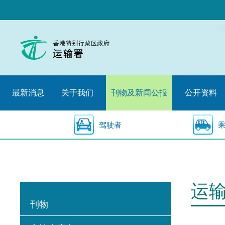
跳
至
内
容
的
开
始
最新消息
关于我们
刊物及新闻公报
公开资料
驾驶者
运
刊物