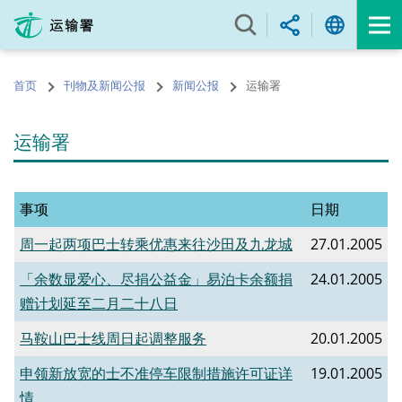
跳
至
内
容
首页
刊物及新闻公报
新闻公报
运输署
的
开
始
运输署
事项
日期
周一起两项巴士转乘优惠来往沙田及九龙城
27.01.2005
「余数显爱心、尽捐公益金」易泊卡余额捐
24.01.2005
赠计划延至二月二十八日
马鞍山巴士线周日起调整服务
20.01.2005
申领新放宽的士不准停车限制措施许可证详
19.01.2005
情