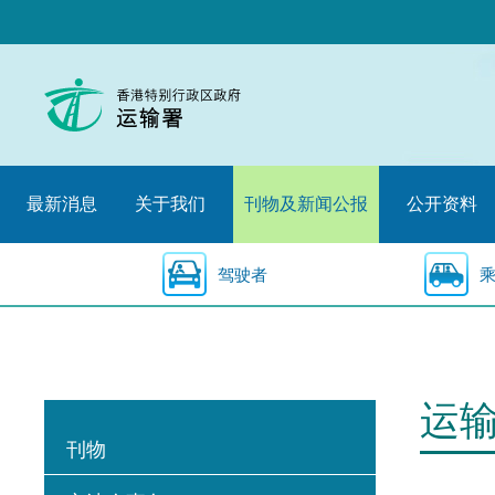
跳
至
内
容
的
开
始
最新消息
关于我们
刊物及新闻公报
公开资料
驾驶者
运
刊物