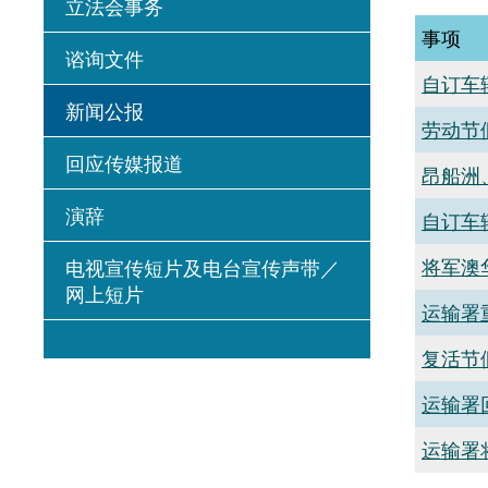
立法会事务
事项
谘询文件
自订车
新闻公报
劳动节
回应传媒报道
昂船洲
演辞
自订车
将军澳
电视宣传短片及电台宣传声带／
网上短片
运输署
复活节
运输署
运输署