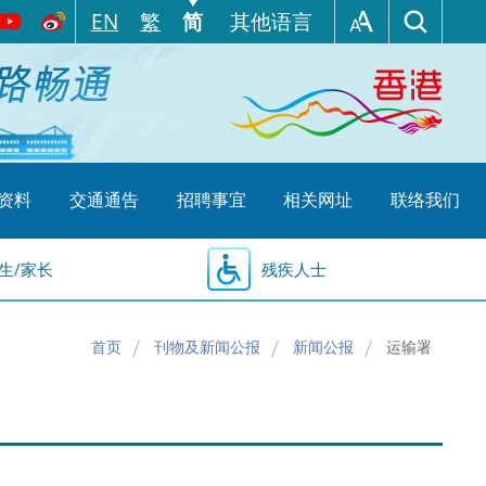
EN
繁
简
其他语言
资料
交通通告
招聘事宜
相关网址
联络我们
生/家长
残疾人士
首页
刊物及新闻公报
新闻公报
运输署