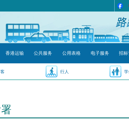
香港运输
公共服务
公用表格
电子服务
招标
乘客
行人
学
输署