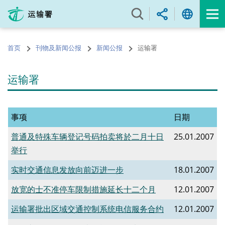
跳
至
内
容
首页
刊物及新闻公报
新闻公报
运输署
的
开
始
运输署
事项
日期
普通及特殊车辆登记号码拍卖将於二月十日
25.01.2007
举行
实时交通信息发放向前迈进一步
18.01.2007
放宽的士不准停车限制措施延长十二个月
12.01.2007
运输署批出区域交通控制系统电信服务合约
12.01.2007