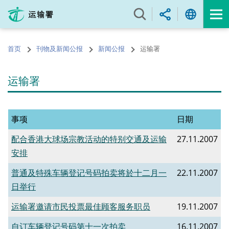
跳
至
内
容
首页
刊物及新闻公报
新闻公报
运输署
的
开
始
运输署
事项
日期
配合香港大球场宗教活动的特别交通及运输
27.11.2007
安排
普通及特殊车辆登记号码拍卖将於十二月一
22.11.2007
日举行
运输署邀请市民投票最佳顾客服务职员
19.11.2007
自订车辆登记号码第十一次拍卖
16.11.2007