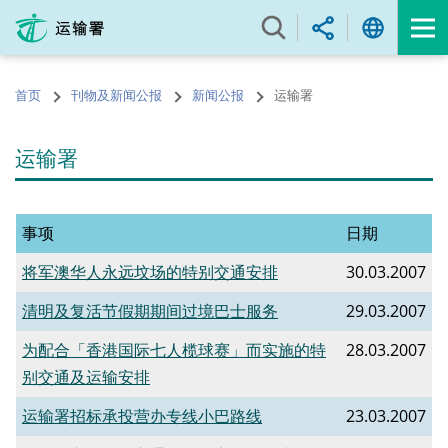
跳
至
内
容
首页
刊物及新闻公报
新闻公报
运输署
的
开
始
运输署
事项
日期
将军澳华人永远坟场的特别交通安排
30.03.2007
清明及复活节假期期间过境巴士服务
29.03.2007
为配合「香港国际七人榄球赛」而实施的特
28.03.2007
别交通及运输安排
运输署招标承投营办专线小巴路线
23.03.2007