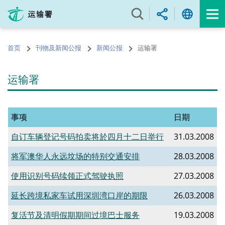
跳
至
内
容
首页
刊物及新闻公报
新闻公报
运输署
的
开
始
运输署
事项
日期
自订车辆登记号码拍卖将於四月十二日举行
31.03.2008
将军澳华人永远坟场的特别交通安排
28.03.2008
使用识别号码续领正式驾驶执照
27.03.2008
延长跨境私家车试用深圳湾口岸的期限
26.03.2008
复活节及清明假期期间过境巴士服务
19.03.2008